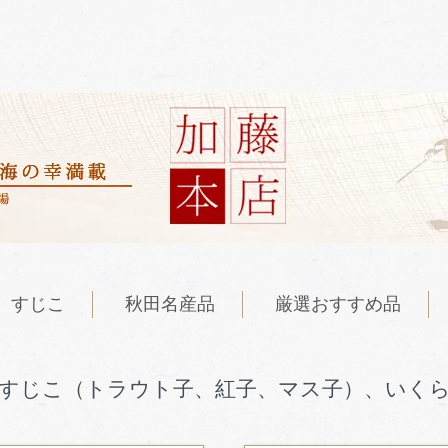
すじこ
秋田名産品
厳選おすすめ品
すじこ（トラウト子、紅子、マス子）、いく