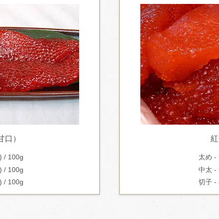
甘口）
紅
 / 100g
太め - 
 / 100g
中太 - 
 / 100g
切子 - 