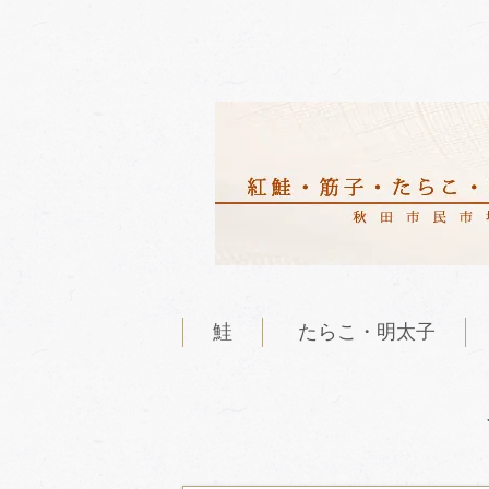
鮭
たらこ・明太子